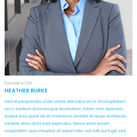
Founder & CEO
HEATHER BURKE
Sed ut perspiciatis unde omnis iste natus error sit voluptatem
accu santium doloremque laudantium, totam rem aperiam,
eaque ipsa quae ab illo inventore veritatis et quasi architecto
beatae vitae dicta sunt explicabo. Nemo enim ipsam
voluptatem quia voluptas sit aspernatur aut odit aut fugit, sed