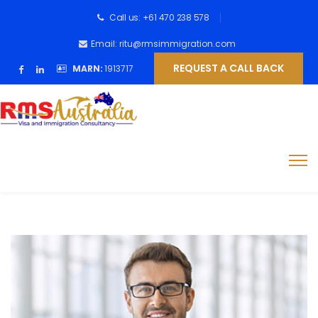
Call us: +61 470 238 578
Email: ritu@rmsimmigration.com
REQUEST A CALL BACK
MARN:
1913717